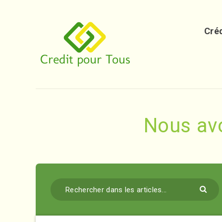
Créd
Nous av