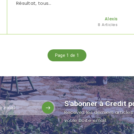
Résultat, tous…
Alexis
8 Articles
Page 1 de 1
S'abonner à Credit p
Recevez les derniers article
votre boite email.