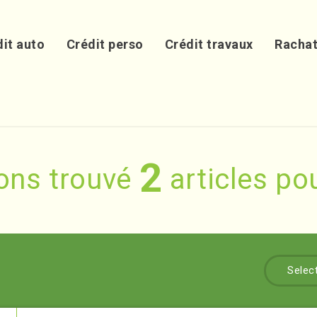
it auto
Crédit perso
Crédit travaux
Rachat
2
ons trouvé
articles pou
Selec